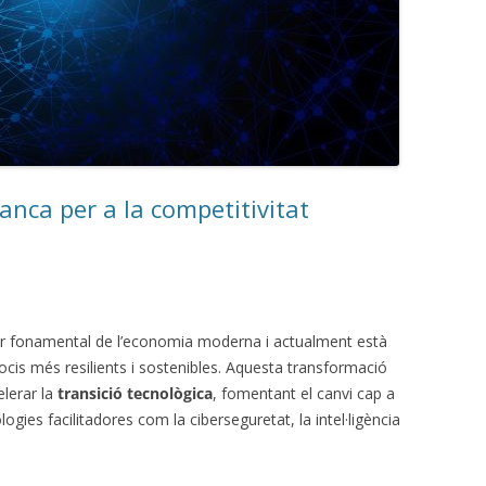
lanca per a la competitivitat
pilar fonamental de l’economia moderna i actualment està
ocis més resilients i sostenibles. Aquesta transformació
elerar la
transició tecnològica
, fomentant el canvi cap a
ogies facilitadores com la ciberseguretat, la intel·ligència