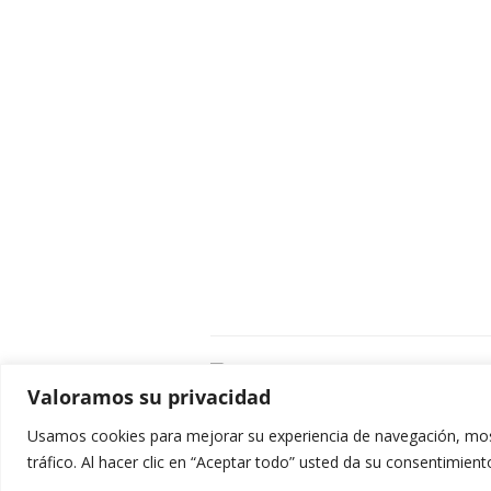
C
Valoramos su privacidad
E
C
Usamos cookies para mejorar su experiencia de navegación, most
0
tráfico. Al hacer clic en “Aceptar todo” usted da su consentimient