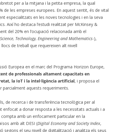
obretot per a la mitjana i la petita empresa, la qual
% de les empreses europees. En aquest sentit, és de vital
nt especialitzats en les noves tecnologies i en la seva
s. Així ho destaca l’estudi realitzat per McKinsey &
nt del 20% en l’ocupació relacionada amb el
Science, Technology, Engineering and Mathematics
-),
locs de treball que requereixen alt nivell
issió Europea en el marc del Programa Horizon Europe,
xent de professionals altament capacitats en
at, la IoT i la intel·ligència artificial
, i proposa el
r parcialment aquests requeriments.
ls, de recerca i de transferència tecnològica per al
nfocat a donar resposta a les necessitats actuals i a
 compta amb un enfocament particular en la
ïsos amb alt DESI (
Digital Economy and Society Index
,
ió segons el seu nivell de digitalització i analitza els seus