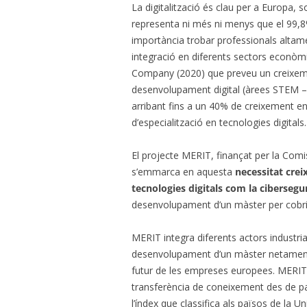
La digitalització és clau per a Europa, s
representa ni més ni menys que el 99,8
importància trobar professionals altame
integració en diferents sectors econòmic
Company (2020) que preveu un creixeme
desenvolupament digital (àrees STEM –
arribant fins a un 40% de creixement en l
d’especialització en tecnologies digitals.
El projecte MERIT, finançat per la Com
s’emmarca en aquesta
necessitat crei
tecnologies digitals com la ciberseguret
desenvolupament d’un màster per cobri
MERIT integra diferents actors industria
desenvolupament d’un màster netament e
futur de les empreses europees. MERIT
transferència de coneixement des de pa
l’índex que classifica als països de la Un