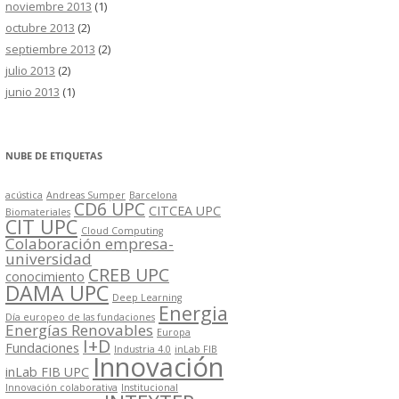
noviembre 2013
(1)
octubre 2013
(2)
septiembre 2013
(2)
julio 2013
(2)
junio 2013
(1)
NUBE DE ETIQUETAS
acústica
Andreas Sumper
Barcelona
CD6 UPC
CITCEA UPC
Biomateriales
CIT UPC
Cloud Computing
Colaboración empresa-
universidad
CREB UPC
conocimiento
DAMA UPC
Deep Learning
Energia
Día europeo de las fundaciones
Energías Renovables
Europa
I+D
Fundaciones
Industria 4.0
inLab FIB
Innovación
inLab FIB UPC
Innovación colaborativa
Institucional