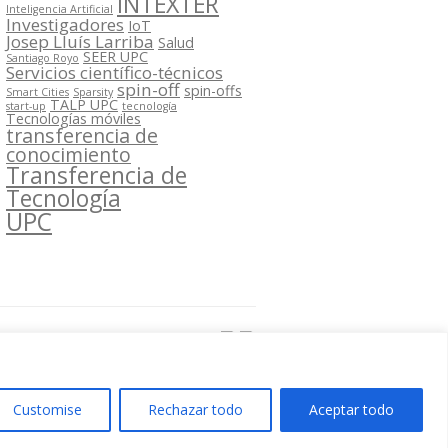
INTEXTER
Inteligencia Artificial
Investigadores
IoT
Josep Lluís Larriba
Salud
SEER UPC
Santiago Royo
Servicios científico-técnicos
spin-off
spin-offs
Smart Cities
Sparsity
TALP UPC
start-up
tecnología
Tecnologías móviles
transferencia de
conocimiento
Transferencia de
Tecnología
UPC
Segueix-nos a:
Customise
Rechazar todo
Aceptar todo