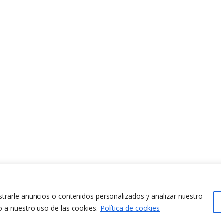
ontacta amb nosaltres
www.cit.upc.edu
difici Omega (Planta 0)
info.cit@upc.edu
/ Jordi Girona 1-3
rarle anuncios o contenidos personalizados y analizar nuestro
+34 93 405 44 03
8034 Barcelona (Espanya)
o a nuestro uso de las cookies.
Política de cookies