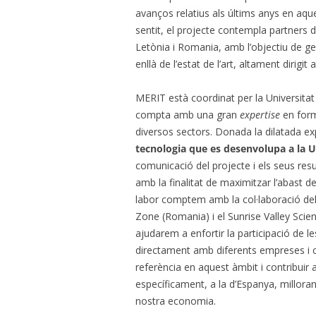
avanços relatius als últims anys en aqu
sentit, el projecte contempla partners d
Letònia i Romania, amb l’objectiu de g
enllà de l’estat de l’art, altament dirig
MERIT està coordinat per la Universita
compta amb una gran
expertise
en form
diversos sectors. Donada la dilatada ex
tecnologia que es desenvolupa a la 
comunicació del projecte i els seus resul
amb la finalitat de maximitzar l’abast de
labor comptem amb la col·laboració dels
Zone (Romania) i el Sunrise Valley Sci
ajudarem a enfortir la participació de le
directament amb diferents empreses i c
referència en aquest àmbit i contribuir a
específicament, a la d’Espanya, millorant 
nostra economia.