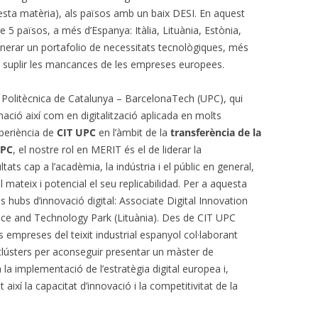
esta matèria), als països amb un baix DESI. En aquest
e 5 països, a més d’Espanya: Itàlia, Lituània, Estònia,
enerar un portafolio de necessitats tecnològiques, més
it a suplir les mancances de les empreses europees.
t Politècnica de Catalunya – BarcelonaTech (UPC), qui
ació així com en digitalització aplicada en molts
periència de
CIT UPC
en l’àmbit de la
transferència de la
UPC
, el nostre rol en MERIT és el de liderar la
tats cap a l’acadèmia, la indústria i el públic en general,
l mateix i potencial el seu replicabilidad. Per a aquesta
 hubs d’innovació digital: Associate Digital Innovation
ence and Technology Park (Lituània). Des de CIT UPC
s empreses del teixit industrial espanyol col·laborant
lústers per aconseguir presentar un màster de
 la implementació de l’estratègia digital europea i,
així la capacitat d’innovació i la competitivitat de la