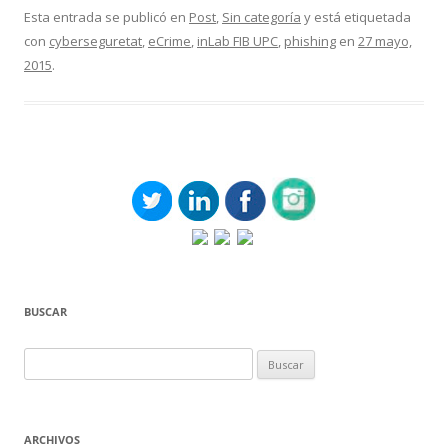
Esta entrada se publicó en
Post
,
Sin categoría
y está etiquetada
con
cyberseguretat
,
eCrime
,
inLab FIB UPC
,
phishing
en
27 mayo,
2015
.
BUSCAR
Buscar:
ARCHIVOS