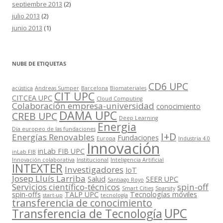
septiembre 2013
(2)
julio 2013
(2)
junio 2013
(1)
NUBE DE ETIQUETAS
CD6 UPC
acústica
Andreas Sumper
Barcelona
Biomateriales
CIT UPC
CITCEA UPC
Cloud Computing
Colaboración empresa-universidad
conocimiento
DAMA UPC
CREB UPC
Deep Learning
Energia
Día europeo de las fundaciones
I+D
Energías Renovables
Fundaciones
Europa
Industria 4.0
Innovación
inLab FIB UPC
inLab FIB
Innovación colaborativa
Institucional
Inteligencia Artificial
INTEXTER
Investigadores
IoT
Josep Lluís Larriba
Salud
SEER UPC
Santiago Royo
Servicios científico-técnicos
spin-off
Smart Cities
Sparsity
spin-offs
TALP UPC
Tecnologías móviles
start-up
tecnología
transferencia de conocimiento
UPC
Transferencia de Tecnología