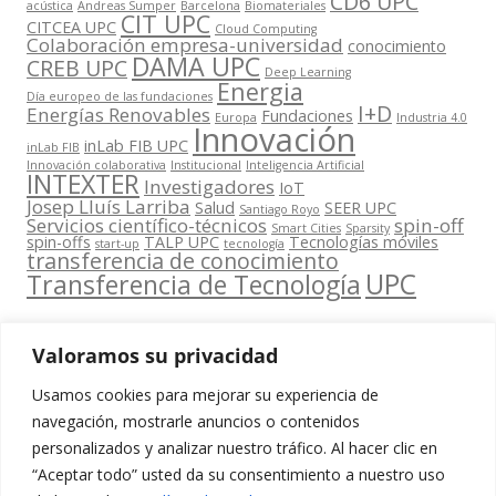
CD6 UPC
acústica
Andreas Sumper
Barcelona
Biomateriales
CIT UPC
CITCEA UPC
Cloud Computing
Colaboración empresa-universidad
conocimiento
DAMA UPC
CREB UPC
Deep Learning
Energia
Día europeo de las fundaciones
I+D
Energías Renovables
Fundaciones
Europa
Industria 4.0
Innovación
inLab FIB UPC
inLab FIB
Innovación colaborativa
Institucional
Inteligencia Artificial
INTEXTER
Investigadores
IoT
Josep Lluís Larriba
Salud
SEER UPC
Santiago Royo
Servicios científico-técnicos
spin-off
Smart Cities
Sparsity
spin-offs
TALP UPC
Tecnologías móviles
start-up
tecnología
transferencia de conocimiento
UPC
Transferencia de Tecnología
Valoramos su privacidad
Usamos cookies para mejorar su experiencia de
Contacta
navegación, mostrarle anuncios o contenidos
amb
personalizados y analizar nuestro tráfico. Al hacer clic en
www.cit.upc.edu
Segueix-nos
nosaltres
“Aceptar todo” usted da su consentimiento a nuestro uso
a: