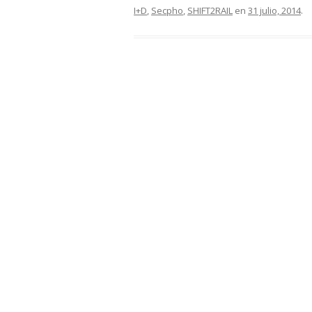
I+D
,
Secpho
,
SHIFT2RAIL
en
31 julio, 2014
.