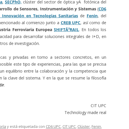
ña
,
SECPhO,
clúster del sector de óptica yÂ fotónica del
rrollo de Sensores, Instrumentación y Sistemas
(
CD6
 Innovación en Tecnologías Sanitarias
de
Fenin
, del
encionado al comienzo junto a
CREB UPC
, así como de
ustria Ferroviaria Europea
SHIFTÂ²RAIL
. En todos los
idad para desarrollar soluciones integrales de I+D, en
ros de investigación.
icas y privadas en torno a sectores concretos, en un
sible este tipo de experiencias, para las que se precisa
un equilibrio entre la colaboración y la competencia que
n la clave del sistema. Y en la que se resume la filosofía
ir
.
CIT UPC
Technology made real
oría
y está etiquetada con
CD6 UPC
,
CIT UPC
,
Clúster
,
Fenin
,