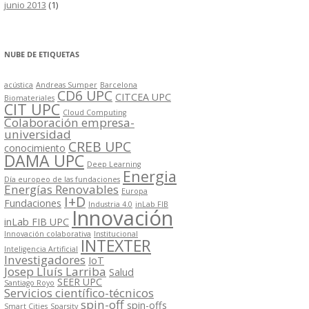
junio 2013
(1)
NUBE DE ETIQUETAS
acústica
Andreas Sumper
Barcelona
CD6 UPC
CITCEA UPC
Biomateriales
CIT UPC
Cloud Computing
Colaboración empresa-
universidad
CREB UPC
conocimiento
DAMA UPC
Deep Learning
Energia
Día europeo de las fundaciones
Energías Renovables
Europa
I+D
Fundaciones
Industria 4.0
inLab FIB
Innovación
inLab FIB UPC
Innovación colaborativa
Institucional
INTEXTER
Inteligencia Artificial
Investigadores
IoT
Josep Lluís Larriba
Salud
SEER UPC
Santiago Royo
Servicios científico-técnicos
spin-off
spin-offs
Smart Cities
Sparsity