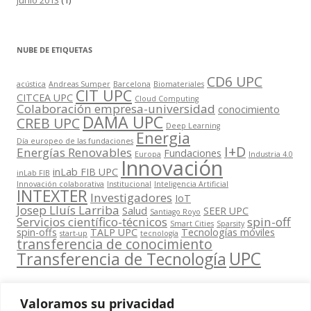
NUBE DE ETIQUETAS
CD6 UPC
acústica
Andreas Sumper
Barcelona
Biomateriales
CIT UPC
CITCEA UPC
Cloud Computing
Colaboración empresa-universidad
conocimiento
DAMA UPC
CREB UPC
Deep Learning
Energia
Día europeo de las fundaciones
I+D
Energías Renovables
Fundaciones
Europa
Industria 4.0
Innovación
inLab FIB UPC
inLab FIB
Innovación colaborativa
Institucional
Inteligencia Artificial
INTEXTER
Investigadores
IoT
Josep Lluís Larriba
Salud
SEER UPC
Santiago Royo
Servicios científico-técnicos
spin-off
Smart Cities
Sparsity
spin-offs
TALP UPC
Tecnologías móviles
start-up
tecnología
transferencia de conocimiento
UPC
Transferencia de Tecnología
Valoramos su privacidad