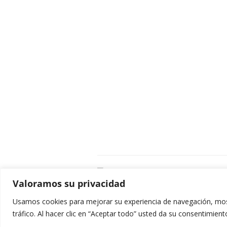
C
Valoramos su privacidad
E
C
Usamos cookies para mejorar su experiencia de navegación, most
0
tráfico. Al hacer clic en “Aceptar todo” usted da su consentimient