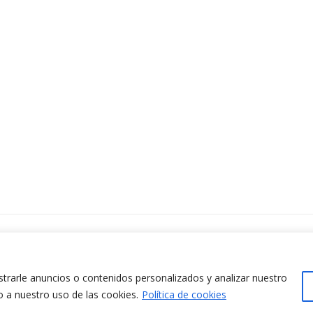
ontacta amb nosaltres
www.cit.upc.edu
difici Omega (Planta 0)
info.cit@upc.edu
/ Jordi Girona 1-3
rarle anuncios o contenidos personalizados y analizar nuestro
+34 93 405 44 03
8034 Barcelona (Espanya)
o a nuestro uso de las cookies.
Política de cookies