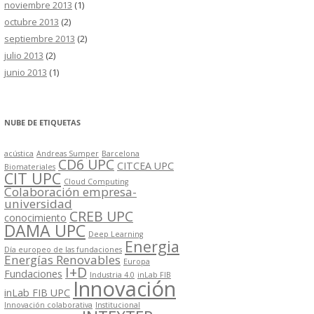
noviembre 2013
(1)
octubre 2013
(2)
septiembre 2013
(2)
julio 2013
(2)
junio 2013
(1)
NUBE DE ETIQUETAS
acústica
Andreas Sumper
Barcelona
CD6 UPC
CITCEA UPC
Biomateriales
CIT UPC
Cloud Computing
Colaboración empresa-
universidad
CREB UPC
conocimiento
DAMA UPC
Deep Learning
Energia
Día europeo de las fundaciones
Energías Renovables
Europa
I+D
Fundaciones
Industria 4.0
inLab FIB
Innovación
inLab FIB UPC
Innovación colaborativa
Institucional