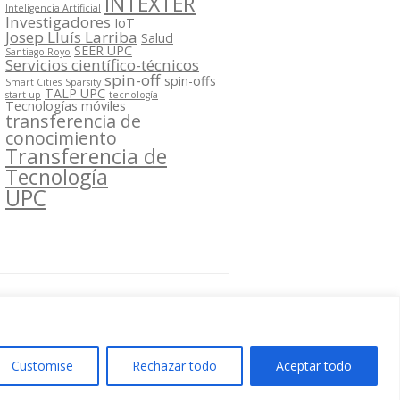
INTEXTER
Inteligencia Artificial
Investigadores
IoT
Josep Lluís Larriba
Salud
SEER UPC
Santiago Royo
Servicios científico-técnicos
spin-off
spin-offs
Smart Cities
Sparsity
TALP UPC
start-up
tecnología
Tecnologías móviles
transferencia de
conocimiento
Transferencia de
Tecnología
UPC
Segueix-nos a:
Customise
Rechazar todo
Aceptar todo