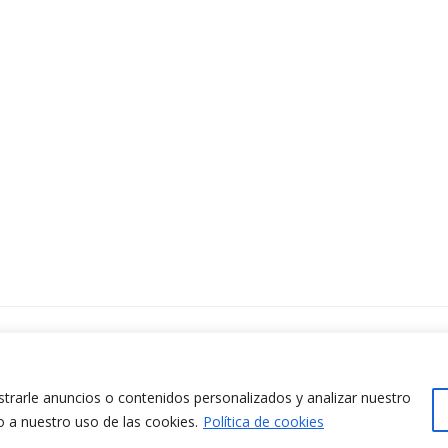
ontacta amb nosaltres
www.cit.upc.edu
difici Omega (Planta 0)
info.cit@upc.edu
/ Jordi Girona 1-3
rarle anuncios o contenidos personalizados y analizar nuestro
+34 93 405 44 03
8034 Barcelona (Espanya)
o a nuestro uso de las cookies.
Política de cookies