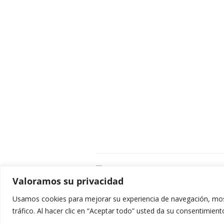
C
Valoramos su privacidad
E
C
Usamos cookies para mejorar su experiencia de navegación, most
0
tráfico. Al hacer clic en “Aceptar todo” usted da su consentimient