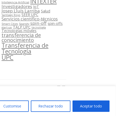
INTEXTER
Inteligencia Artificial
Investigadores
IoT
Josep Lluís Larriba
Salud
SEER UPC
Santiago Royo
Servicios científico-técnicos
spin-off
spin-offs
Smart Cities
Sparsity
TALP UPC
start-up
tecnología
Tecnologías móviles
transferencia de
conocimiento
Transferencia de
Tecnología
UPC
Segueix-nos a:
Customise
Rechazar todo
Aceptar todo