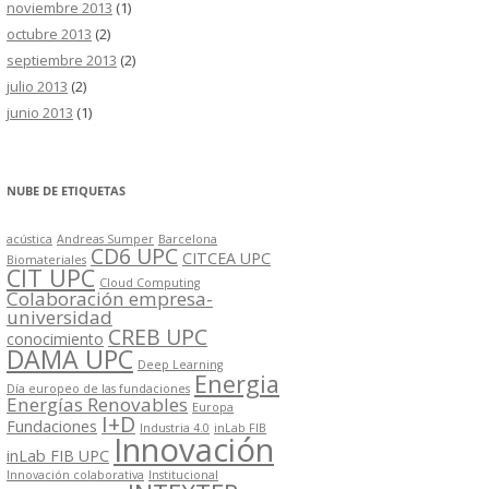
noviembre 2013
(1)
octubre 2013
(2)
septiembre 2013
(2)
julio 2013
(2)
junio 2013
(1)
NUBE DE ETIQUETAS
acústica
Andreas Sumper
Barcelona
CD6 UPC
CITCEA UPC
Biomateriales
CIT UPC
Cloud Computing
Colaboración empresa-
universidad
CREB UPC
conocimiento
DAMA UPC
Deep Learning
Energia
Día europeo de las fundaciones
Energías Renovables
Europa
I+D
Fundaciones
Industria 4.0
inLab FIB
Innovación
inLab FIB UPC
Innovación colaborativa
Institucional