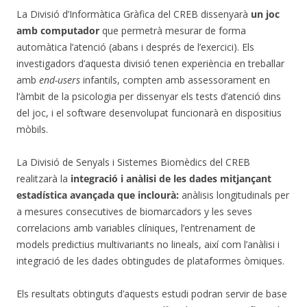
La Divisió d’Informàtica Gràfica del CREB dissenyarà
un joc
amb computador
que permetrà mesurar de forma
automàtica l’atenció (abans i després de l’exercici). Els
investigadors d’aquesta divisió tenen experiència en treballar
amb
end-users
infantils, compten amb assessorament en
l’àmbit de la psicologia per dissenyar els tests d’atenció dins
del joc, i el software desenvolupat funcionarà en dispositius
mòbils.
La Divisió de Senyals i Sistemes Biomèdics del CREB
realitzarà la
integració i anàlisi de les dades mitjançant
estadística avançada que inclourà:
anàlisis longitudinals per
a mesures consecutives de biomarcadors y les seves
correlacions amb variables clíniques, l’entrenament de
models predictius multivariants no lineals, així com l’anàlisi i
integració de les dades obtingudes de plataformes òmiques.
Els resultats obtinguts d’aquests estudi podran servir de base