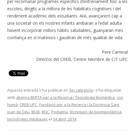
per recomanar programes específics d’entrenament físic a les
escoles, dirigits a la millora de les habilitats cognitives i del
rendiment acadèmic dels estudiants. Així, avançarem cap a
una societat on els nostres infants arribaran a l’edat adulta
havent incorporat millors hàbits saludables, guanyaran més
confiança en sí mateixos i gaudiran de més qualitat de vida.
Pere Caminal
Director del CREB, Centre Membre de CIT UPC
Aquesta entrada s'ha publicat en
Sin categoría
i s'ha etiquetat
amb
aliança BERTA per a la Recerca i Tecnologia Biomèdica
,
cos
humà
,
CREB UPC
,
Fundació per a la Recerca i la Docència Sant
Joan de Déu
,
IBUB
,
IR3C
,
Pediatria
,
tècniques de bioimpedància
,
tecnologies mèdiques
el
14 abril, 2014
.