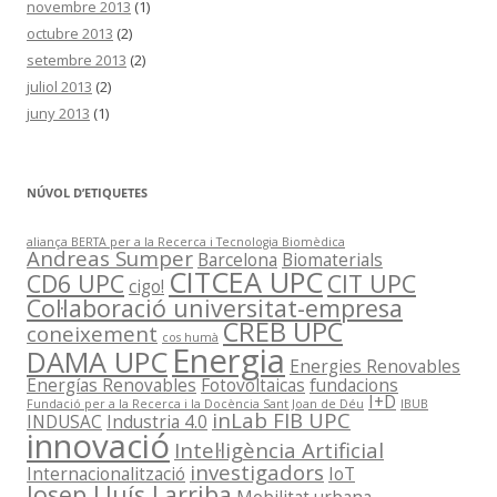
novembre 2013
(1)
octubre 2013
(2)
setembre 2013
(2)
juliol 2013
(2)
juny 2013
(1)
NÚVOL D’ETIQUETES
aliança BERTA per a la Recerca i Tecnologia Biomèdica
Andreas Sumper
Barcelona
Biomaterials
CITCEA UPC
CD6 UPC
CIT UPC
cigo!
Col·laboració universitat-empresa
CREB UPC
coneixement
cos humà
Energia
DAMA UPC
Energies Renovables
Energías Renovables
Fotovoltaicas
fundacions
I+D
Fundació per a la Recerca i la Docència Sant Joan de Déu
IBUB
inLab FIB UPC
INDUSAC
Industria 4.0
innovació
Intel·ligència Artificial
investigadors
Internacionalització
IoT
Josep Lluís Larriba