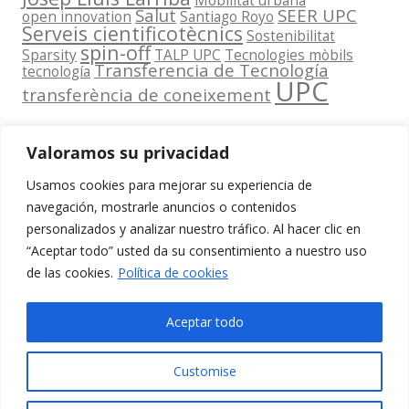
Mobilitat urbana
Salut
SEER UPC
open innovation
Santiago Royo
Serveis cientificotècnics
Sostenibilitat
spin-off
Sparsity
TALP UPC
Tecnologies mòbils
Transferencia de Tecnología
tecnología
UPC
transferència de coneixement
Valoramos su privacidad
Usamos cookies para mejorar su experiencia de
Contacta
navegación, mostrarle anuncios o contenidos
amb
personalizados y analizar nuestro tráfico. Al hacer clic en
www.cit.upc.edu
Segueix-nos
nosaltres
“Aceptar todo” usted da su consentimiento a nuestro uso
a:
Edifici
de las cookies.
Política de cookies
info.cit@upc.edu
Omega
(Planta 0)
+34 93 405 44
Aceptar todo
C/ Jordi
03
Girona 1-3
Customise
08034
Barcelona