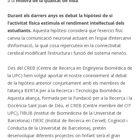
a la
millora de la qualitat de vida
.
Durant els darrers anys es debat la hipòtesi de si
l’activitat física estimula el rendiment intel·lectual dels
estudiants.
Aquesta hipòtesi considera que l’exercici físic
canvia la comunicació neuronal actuant en l’espai d’intercanvi
d’informació, la qual cosa repercuteix en la connectivitat
cerebral modificant l’estructura i funció del sistema nerviós.
Des del CREB (Centre de Recerca en Enginyeria Biomèdica de
la UPC) hem volgut aportar el nostre coneixement al debat
de la hipòtesi anterior conjuntament amb els membres de
l’aliança BERTA per a la Recerca i Tecnologia Biomèdica.
Aquesta aliança, formada per la Fundació per a la Recerca i la
Docència Sant Joan de Déu, el CREB (Centre membre del CIT
UPC), l’IBUB (Institut de Biomedicina de la Universitat de
Barcelona) i l’IR3C (Institut de Recerca en Cervell, Cognició i
Conducta de la Universitat de Barcelona), pretén
desenvolupar diferents projectes on l’infant serà el gran