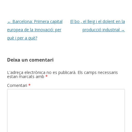
Navegació
←
Barcelona: Primera capital
El bo , el lleig i el dolent en la
per
europea de la Innovació: per
producció industrial
→
les
què i per a què?
entrades
Deixa un comentari
L'adreça electrònica no es publicarà.
Els camps necessaris
estan marcats amb
*
Comentari
*