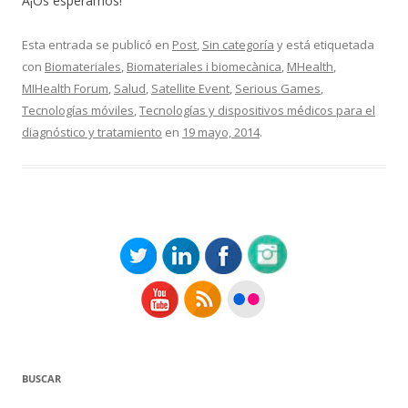
Â¡Os esperamos!
Esta entrada se publicó en
Post
,
Sin categoría
y está etiquetada
con
Biomateriales
,
Biomateriales i biomecànica
,
MHealth
,
MIHealth Forum
,
Salud
,
Satellite Event
,
Serious Games
,
Tecnologías móviles
,
Tecnologías y dispositivos médicos para el
diagnóstico y tratamiento
en
19 mayo, 2014
.
BUSCAR