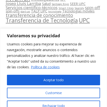
Josep Lluís Larriba
Salud
SEER UPC
Santiago Royo
Servicios científico-técnicos
spin-off
Smart Cities
Sparsity
spin-offs
TALP UPC
Tecnologías móviles
start-up
tecnología
transferencia de conocimiento
UPC
Transferencia de Tecnología
Valoramos su privacidad
Usamos cookies para mejorar su experiencia de
Contacta
navegación, mostrarle anuncios o contenidos
amb
personalizados y analizar nuestro tráfico. Al hacer clic en
www.cit.upc.edu
Segueix-nos
nosaltres
“Aceptar todo” usted da su consentimiento a nuestro uso
a:
Edifici
de las cookies.
Política de cookies
info.cit@upc.edu
Omega
(Planta 0)
+34 93 405 44
Aceptar todo
C/ Jordi
03
Girona 1-3
Customise
08034
Barcelona
Rechazar todo
(Espanya)