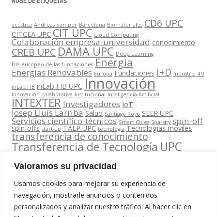
NUBE DE ETIQUETAS
CD6 UPC
acústica
Andreas Sumper
Barcelona
Biomateriales
CIT UPC
CITCEA UPC
Cloud Computing
Colaboración empresa-universidad
conocimiento
DAMA UPC
CREB UPC
Deep Learning
Energia
Día europeo de las fundaciones
I+D
Energías Renovables
Fundaciones
Europa
Industria 4.0
Innovación
inLab FIB UPC
inLab FIB
Innovación colaborativa
Institucional
Inteligencia Artificial
INTEXTER
Investigadores
IoT
Josep Lluís Larriba
Salud
SEER UPC
Santiago Royo
Servicios científico-técnicos
spin-off
Smart Cities
Sparsity
spin-offs
TALP UPC
Tecnologías móviles
start-up
tecnología
transferencia de conocimiento
UPC
Transferencia de Tecnología
Valoramos su privacidad
Usamos cookies para mejorar su experiencia de
navegación, mostrarle anuncios o contenidos
personalizados y analizar nuestro tráfico. Al hacer clic en
Contacta