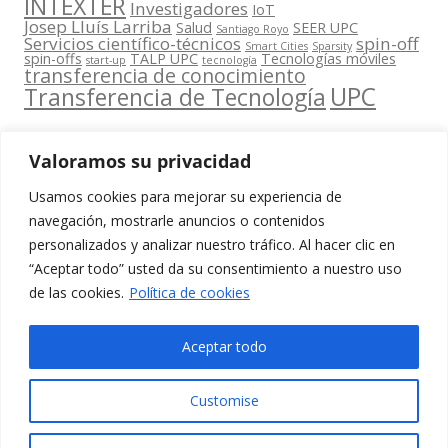
INTEXTER
Investigadores
IoT
Josep Lluís Larriba
Salud
SEER UPC
Santiago Royo
Servicios científico-técnicos
spin-off
Smart Cities
Sparsity
spin-offs
TALP UPC
Tecnologías móviles
start-up
tecnología
transferencia de conocimiento
UPC
Transferencia de Tecnología
Valoramos su privacidad
Usamos cookies para mejorar su experiencia de
Contacta
navegación, mostrarle anuncios o contenidos
amb
personalizados y analizar nuestro tráfico. Al hacer clic en
www.cit.upc.edu
Segueix-nos
nosaltres
“Aceptar todo” usted da su consentimiento a nuestro uso
a:
Edifici
de las cookies.
Política de cookies
info.cit@upc.edu
Omega
(Planta 0)
+34 93 405 44
Aceptar todo
C/ Jordi
03
Girona 1-3
Customise
08034
Barcelona