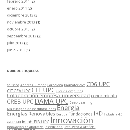
febrero 2014
(2)
enero 2014
(2)
diciembre 2013
(3)
noviembre 2013
(1)
octubre 2013
(2)
septiembre 2013
(2)
julio 2013
(2)
junio 2013
(1)
NUBE DE ETIQUETAS
CD6 UPC
acústica
Andreas Sumper
Barcelona
Biomateriales
CIT UPC
CITCEA UPC
Cloud Computing
Colaboración empresa-universidad
conocimiento
DAMA UPC
CREB UPC
Deep Learning
Energia
Día europeo de las fundaciones
I+D
Energías Renovables
Fundaciones
Europa
Industria 4.0
Innovación
inLab FIB UPC
inLab FIB
Innovación colaborativa
Institucional
Inteligencia Artificial