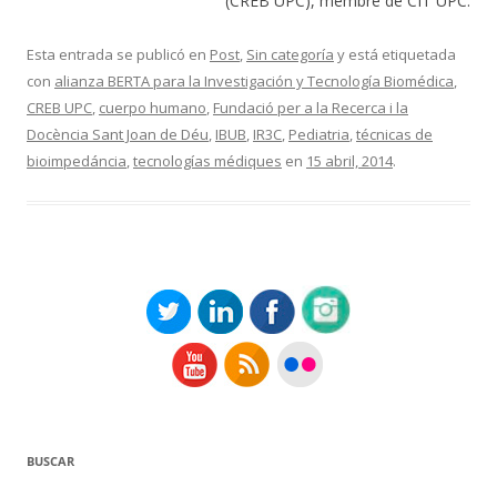
(CREB UPC), membre de CIT UPC.
Esta entrada se publicó en
Post
,
Sin categoría
y está etiquetada
con
alianza BERTA para la Investigación y Tecnología Biomédica
,
CREB UPC
,
cuerpo humano
,
Fundació per a la Recerca i la
Docència Sant Joan de Déu
,
IBUB
,
IR3C
,
Pediatria
,
técnicas de
bioimpedáncia
,
tecnologías médiques
en
15 abril, 2014
.
BUSCAR