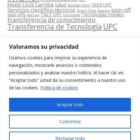
Josep Lluís Larriba
Salud
SEER UPC
Santiago Royo
Servicios científico-técnicos
spin-off
Smart Cities
Sparsity
spin-offs
TALP UPC
Tecnologías móviles
start-up
tecnología
transferencia de conocimiento
UPC
Transferencia de Tecnología
Valoramos su privacidad
Usamos cookies para mejorar su experiencia de
Contacta
navegación, mostrarle anuncios o contenidos
amb
personalizados y analizar nuestro tráfico. Al hacer clic en
www.cit.upc.edu
Segueix-nos
nosaltres
“Aceptar todo” usted da su consentimiento a nuestro uso
a:
Edifici
de las cookies.
Política de cookies
info.cit@upc.edu
Omega
(Planta 0)
+34 93 405 44
Aceptar todo
C/ Jordi
03
Girona 1-3
Customise
08034
Barcelona
Rechazar todo
(Espanya)