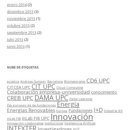
enero 2014
(2)
diciembre 2013
(3)
noviembre 2013
(1)
octubre 2013
(2)
septiembre 2013
(2)
julio 2013
(2)
junio 2013
(1)
NUBE DE ETIQUETAS
CD6 UPC
acústica
Andreas Sumper
Barcelona
Biomateriales
CIT UPC
CITCEA UPC
Cloud Computing
Colaboración empresa-universidad
conocimiento
DAMA UPC
CREB UPC
Deep Learning
Energia
Día europeo de las fundaciones
I+D
Energías Renovables
Fundaciones
Europa
Industria 4.0
Innovación
inLab FIB UPC
inLab FIB
Innovación colaborativa
Institucional
Inteligencia Artificial
INTEXTER
Investigadores
IoT