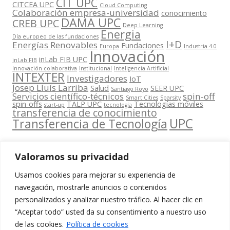
CIT UPC
CITCEA UPC
Cloud Computing
Colaboración empresa-universidad
conocimiento
DAMA UPC
CREB UPC
Deep Learning
Energia
Día europeo de las fundaciones
I+D
Energías Renovables
Fundaciones
Europa
Industria 4.0
Innovación
inLab FIB UPC
inLab FIB
Innovación colaborativa
Institucional
Inteligencia Artificial
INTEXTER
Investigadores
IoT
Josep Lluís Larriba
Salud
SEER UPC
Santiago Royo
Servicios científico-técnicos
spin-off
Smart Cities
Sparsity
spin-offs
TALP UPC
Tecnologías móviles
start-up
tecnología
transferencia de conocimiento
UPC
Transferencia de Tecnología
Valoramos su privacidad
Usamos cookies para mejorar su experiencia de
Contacta
navegación, mostrarle anuncios o contenidos
amb
personalizados y analizar nuestro tráfico. Al hacer clic en
www.cit.upc.edu
Segueix-nos
nosaltres
“Aceptar todo” usted da su consentimiento a nuestro uso
a:
Edifici
de las cookies.
Política de cookies