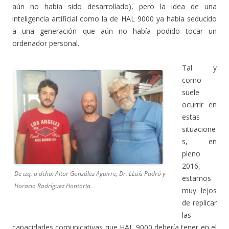
aún no había sido desarrollado), pero la idea de una
inteligencia artificial como la de HAL 9000 ya había seducido
a una generación que aún no había podido tocar un
ordenador personal.
Tal y
como
suele
ocurrir en
estas
situacione
s, en
pleno
2016,
De izq. a dcha: Aitor González Aguirre, Dr. LLuís Padró y
estamos
Horacio Rodríguez Hontoria.
muy lejos
de replicar
las
capacidades comunicativas que HAL 9000 debería tener en el