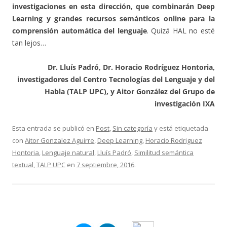
investigaciones en esta dirección, que combinarán Deep
Learning y grandes recursos semánticos online para la
comprensión automática del lenguaje
. Quizá HAL no esté
tan lejos…
Dr. Lluís Padró, Dr. Horacio Rodríguez Hontoria,
investigadores del Centro Tecnologías del Lenguaje y del
Habla (TALP UPC), y Aitor González del Grupo de
investigación IXA
Esta entrada se publicó en
Post
,
Sin categoría
y está etiquetada
con
Aitor Gonzalez Aguirre
,
Deep Learning
,
Horacio Rodriguez
Hontoria
,
Lenguaje natural
,
Lluís Padró
,
Similitud semántica
textual
,
TALP UPC
en
7 septiembre, 2016
.