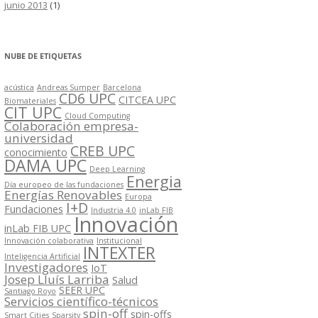
junio 2013
(1)
NUBE DE ETIQUETAS
acústica
Andreas Sumper
Barcelona
CD6 UPC
CITCEA UPC
Biomateriales
CIT UPC
Cloud Computing
Colaboración empresa-
universidad
CREB UPC
conocimiento
DAMA UPC
Deep Learning
Energia
Día europeo de las fundaciones
Energías Renovables
Europa
I+D
Fundaciones
Industria 4.0
inLab FIB
Innovación
inLab FIB UPC
Innovación colaborativa
Institucional
INTEXTER
Inteligencia Artificial
Investigadores
IoT
Josep Lluís Larriba
Salud
SEER UPC
Santiago Royo
Servicios científico-técnicos
spin-off
spin-offs
Smart Cities
Sparsity