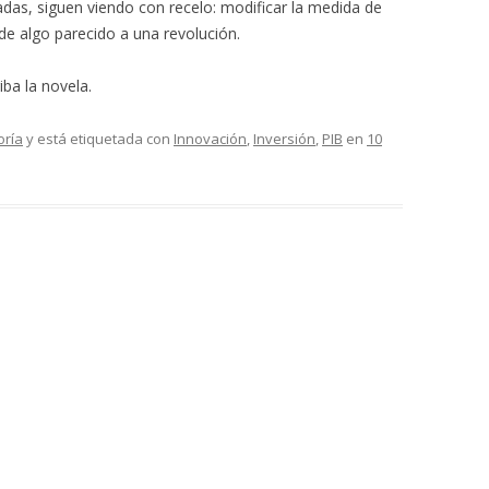
adas, siguen viendo con recelo: modificar la medida de
de algo parecido a una revolución.
ba la novela.
oría
y está etiquetada con
Innovación
,
Inversión
,
PIB
en
10