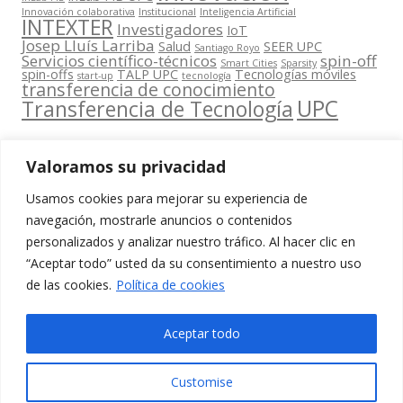
Innovación colaborativa
Institucional
Inteligencia Artificial
INTEXTER
Investigadores
IoT
Josep Lluís Larriba
Salud
SEER UPC
Santiago Royo
Servicios científico-técnicos
spin-off
Smart Cities
Sparsity
spin-offs
TALP UPC
Tecnologías móviles
start-up
tecnología
transferencia de conocimiento
UPC
Transferencia de Tecnología
Valoramos su privacidad
Usamos cookies para mejorar su experiencia de
Contacta
navegación, mostrarle anuncios o contenidos
amb
personalizados y analizar nuestro tráfico. Al hacer clic en
www.cit.upc.edu
Segueix-nos
nosaltres
“Aceptar todo” usted da su consentimiento a nuestro uso
a:
Edifici
de las cookies.
Política de cookies
info.cit@upc.edu
Omega
(Planta 0)
+34 93 405 44
Aceptar todo
C/ Jordi
03
Girona 1-3
Customise
08034