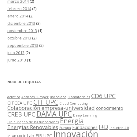
marzo 2014
(2)
febrero 2014
(2)
enero 2014
(2)
diciembre 2013
(3)
noviembre 2013
(1)
octubre 2013
(2)
septiembre 2013
(2)
julio 2013
(2)
junio 2013
(1)
NUBE DE ETIQUETAS
CD6 UPC
acústica
Andreas Sumper
Barcelona
Biomateriales
CIT UPC
CITCEA UPC
Cloud Computing
Colaboración empresa-universidad
conocimiento
DAMA UPC
CREB UPC
Deep Learning
Energia
Día europeo de las fundaciones
I+D
Energías Renovables
Fundaciones
Europa
Industria 4.0
Innovación
inLab FIB UPC
inLab FIB