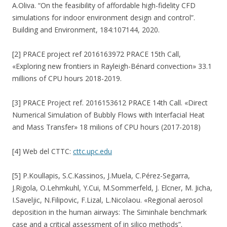
A.Oliva. “On the feasibility of affordable high-fidelity CFD
simulations for indoor environment design and control”.
Building and Environment, 184:107144, 2020.
[2] PRACE project ref 2016163972 PRACE 15th Call,
«Exploring new frontiers in Rayleigh-Bénard convection» 33.1
millions of CPU hours 2018-2019.
[3] PRACE Project ref. 2016153612 PRACE 14th Call. «Direct
Numerical Simulation of Bubbly Flows with Interfacial Heat
and Mass Transfer» 18 milions of CPU hours (2017-2018)
[4] Web del CTTC:
cttc.upc.edu
[5] P.Koullapis, S.C.Kassinos, J.Muela, C.Pérez-Segarra,
J.Rigola, O.Lehmkuhl, Y.Cui, M.Sommerfeld, J. Elcner, M. Jicha,
I.Saveljic, N.Filipovic, F.Lizal, L.Nicolaou. «Regional aerosol
deposition in the human airways: The Siminhale benchmark
case and a critical assessment of in silico methods”.