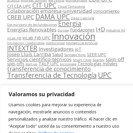
acústica
Andreas Sumper
Barcelona
Biomateriales
CIT UPC
CITCEA UPC
Cloud Computing
Colaboración empresa-universidad
conocimiento
DAMA UPC
CREB UPC
Deep Learning
Energia
Día europeo de las fundaciones
I+D
Energías Renovables
Fundaciones
Europa
Industria 4.0
Innovación
inLab FIB UPC
inLab FIB
Innovación colaborativa
Institucional
Inteligencia Artificial
INTEXTER
Investigadores
IoT
Josep Lluís Larriba
Salud
SEER UPC
Santiago Royo
Servicios científico-técnicos
spin-off
Smart Cities
Sparsity
spin-offs
TALP UPC
Tecnologías móviles
start-up
tecnología
transferencia de conocimiento
UPC
Transferencia de Tecnología
Valoramos su privacidad
Usamos cookies para mejorar su experiencia de
Contacta
navegación, mostrarle anuncios o contenidos
amb
personalizados y analizar nuestro tráfico. Al hacer clic en
www.cit.upc.edu
Segueix-nos
nosaltres
“Aceptar todo” usted da su consentimiento a nuestro uso
a:
Edifici