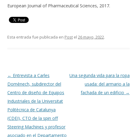
European Journal of Pharmaceutical Sciences, 2017.
Esta entrada fue publicada en
Post
el
26 mayo, 2022
.
Navegación
←
Entrevista a Carles
Una segunda vida para la ropa
de
Domènech, subdirector del
usada: del armario a la
entradas
Centro de diseño de Equipos
fachada de un edificio
→
Industriales de la Universitat
Politècnica de Catalunya
(CDEI), CTO de la spin off
Steering Machines y profesor
asociado en el Departamento