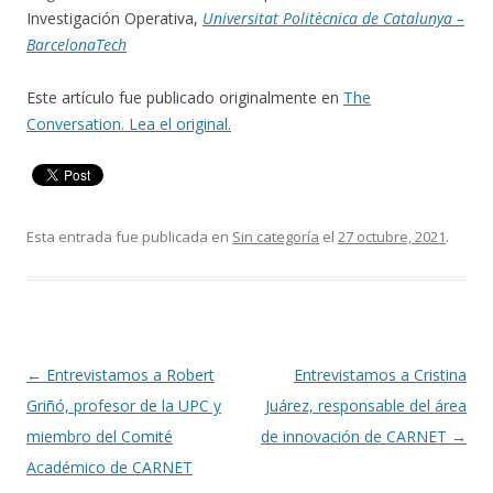
Investigación Operativa,
Universitat Politè
c
nica de Catalunya –
BarcelonaTech
Este artículo fue publicado originalmente en
The
Conv
ersation. Lea el original.
Esta entrada fue publicada en
Sin categoría
el
27 octubre, 2021
.
Navegación
←
Entrevistamos a Robert
Entrevistamos a Cristina
de
Griñó, profesor de la UPC y
Juárez, responsable del área
entradas
miembro del Comité
de innovación de CARNET
→
Académico de CARNET