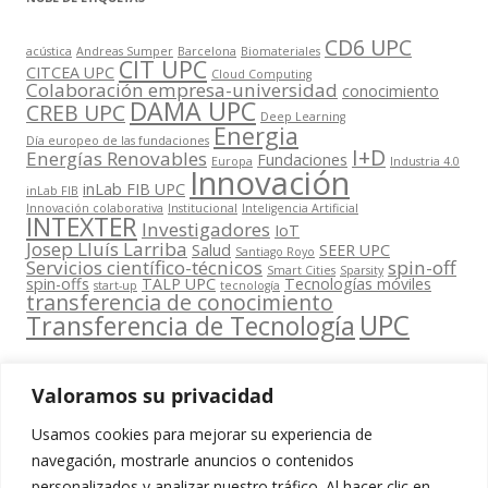
CD6 UPC
acústica
Andreas Sumper
Barcelona
Biomateriales
CIT UPC
CITCEA UPC
Cloud Computing
Colaboración empresa-universidad
conocimiento
DAMA UPC
CREB UPC
Deep Learning
Energia
Día europeo de las fundaciones
I+D
Energías Renovables
Fundaciones
Europa
Industria 4.0
Innovación
inLab FIB UPC
inLab FIB
Innovación colaborativa
Institucional
Inteligencia Artificial
INTEXTER
Investigadores
IoT
Josep Lluís Larriba
Salud
SEER UPC
Santiago Royo
Servicios científico-técnicos
spin-off
Smart Cities
Sparsity
spin-offs
TALP UPC
Tecnologías móviles
start-up
tecnología
transferencia de conocimiento
UPC
Transferencia de Tecnología
Valoramos su privacidad
Usamos cookies para mejorar su experiencia de
Contacta
navegación, mostrarle anuncios o contenidos
amb
personalizados y analizar nuestro tráfico. Al hacer clic en