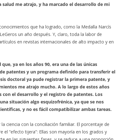
a salud me atrajo, y ha marcado el desarrollo de mi
reconocimientos que ha logrado, como la Medalla Narcís
LeGeros un año después. Y, claro, toda la labor de
rtículos en revistas internacionales de alto impacto y en
 que, ya en los años 90, era una de las únicas
e patentes y un programa definido para transferir el
is doctoral ya pude registrar la primera patente, y
cimientos me atrajo mucho. A lo largo de estos años
 con el desarrollo y el registro de patentes. Los
una situación algo esquizofrénica, ya que se nos
ientíficas, y no es fácil compatibilizar ambas tareas.
la ciencia con la conciliación familiar. El porcentaje de
e el “efecto tijera”: Ellas son mayoría en los grados y
rte en las siguientes fases, y se reduce a una proporción