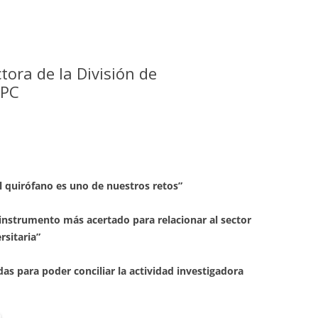
tora de la División de
UPC
uirófano es uno de nues­­­­­­tros retos”
instrumento más acertado para relacionar al sector
rsitaria”
ra poder conciliar la ac­­­­­­­­­tividad investigadora