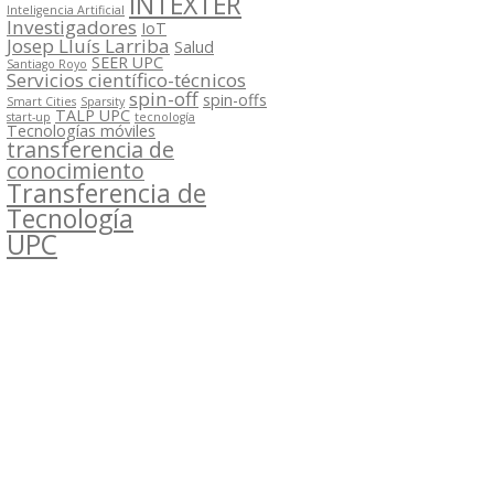
INTEXTER
Inteligencia Artificial
Investigadores
IoT
Josep Lluís Larriba
Salud
SEER UPC
Santiago Royo
Servicios científico-técnicos
spin-off
spin-offs
Smart Cities
Sparsity
TALP UPC
start-up
tecnología
Tecnologías móviles
transferencia de
conocimiento
Transferencia de
Tecnología
UPC