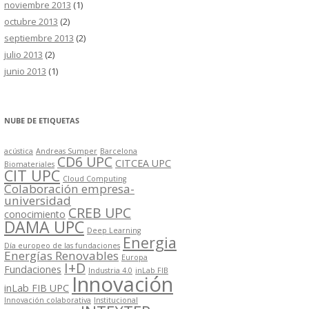
noviembre 2013
(1)
octubre 2013
(2)
septiembre 2013
(2)
julio 2013
(2)
junio 2013
(1)
NUBE DE ETIQUETAS
acústica
Andreas Sumper
Barcelona
CD6 UPC
CITCEA UPC
Biomateriales
CIT UPC
Cloud Computing
Colaboración empresa-
universidad
CREB UPC
conocimiento
DAMA UPC
Deep Learning
Energia
Día europeo de las fundaciones
Energías Renovables
Europa
I+D
Fundaciones
Industria 4.0
inLab FIB
Innovación
inLab FIB UPC
Innovación colaborativa
Institucional