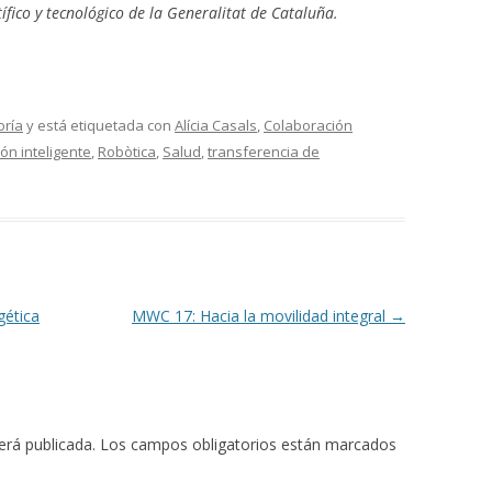
ífico y tecnológico de la Generalitat de Cataluña.
oría
y está etiquetada con
Alícia Casals
,
Colaboración
ión inteligente
,
Robòtica
,
Salud
,
transferencia de
gética
MWC 17: Hacia la movilidad integral
→
erá publicada.
Los campos obligatorios están marcados