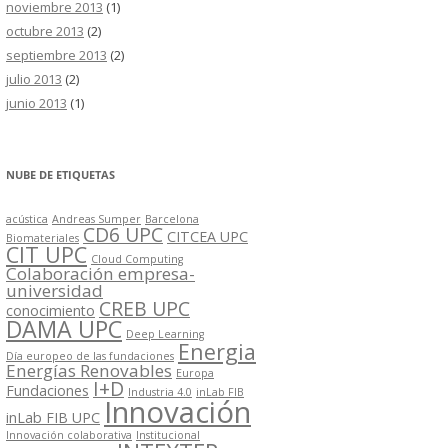
noviembre 2013
(1)
octubre 2013
(2)
septiembre 2013
(2)
julio 2013
(2)
junio 2013
(1)
NUBE DE ETIQUETAS
acústica
Andreas Sumper
Barcelona
CD6 UPC
CITCEA UPC
Biomateriales
CIT UPC
Cloud Computing
Colaboración empresa-
universidad
CREB UPC
conocimiento
DAMA UPC
Deep Learning
Energia
Día europeo de las fundaciones
Energías Renovables
Europa
I+D
Fundaciones
Industria 4.0
inLab FIB
Innovación
inLab FIB UPC
Innovación colaborativa
Institucional