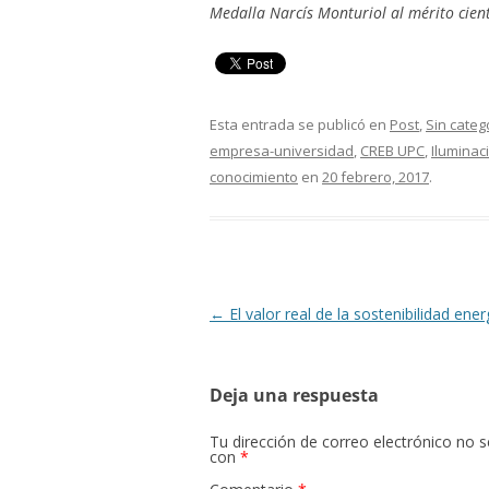
Medalla Narcís Monturiol al mérito cient
Esta entrada se publicó en
Post
,
Sin categ
empresa-universidad
,
CREB UPC
,
Iluminac
conocimiento
en
20 febrero, 2017
.
Navegación
←
El valor real de la sostenibilidad ener
de
entradas
Deja una respuesta
Tu dirección de correo electrónico no s
con
*