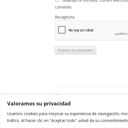
Guarda mi nombre, correo electrón
comente.
Recaptcha
C
Valoramos su privacidad
E
C
Usamos cookies para mejorar su experiencia de navegación, most
0
tráfico. Al hacer clic en “Aceptar todo” usted da su consentimient