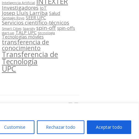
INTEXTER
Inteligencia Artificial
Investigadores
IoT
Josep Lluís Larriba
Salud
SEER UPC
Santiago Royo
Servicios científico-técnicos
spin-off
spin-offs
Smart Cities
Sparsity
TALP UPC
start-up
tecnología
Tecnologías móviles
transferencia de
conocimiento
Transferencia de
Tecnología
UPC
Segueix-nos a:
Customise
Rechazar todo
Aceptar todo