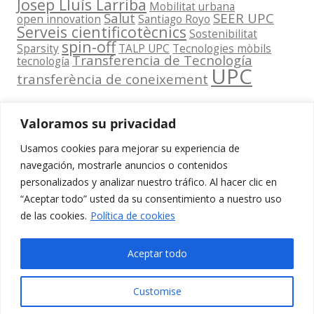
Josep Lluís Larriba
Mobilitat urbana
Salut
SEER UPC
open innovation
Santiago Royo
Serveis cientificotècnics
Sostenibilitat
spin-off
Sparsity
TALP UPC
Tecnologies mòbils
Transferencia de Tecnología
tecnología
UPC
transferència de coneixement
Valoramos su privacidad
Usamos cookies para mejorar su experiencia de
Contacta
navegación, mostrarle anuncios o contenidos
amb
personalizados y analizar nuestro tráfico. Al hacer clic en
www.cit.upc.edu
Segueix-nos
nosaltres
“Aceptar todo” usted da su consentimiento a nuestro uso
a:
Edifici
de las cookies.
Política de cookies
info.cit@upc.edu
Omega
(Planta 0)
+34 93 405 44
Aceptar todo
C/ Jordi
03
Girona 1-3
Customise
08034