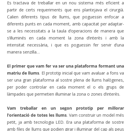
Es tractava de treballar en un nou sistema més eficient a
partir de certs requeriments que ens plantejava el cirurgià.
Calien diferents tipus de llums, que poguessin enfocar a
diferents punts en cada moment, amb capacitat per adaptar-
se a les necessitats a la taula d’operacions de manera que
s’il·luminés en cada moment la zona d’interès i amb la
intensitat necessària, i que es poguessin fer servir d’una
manera senzilla…
El primer que vam fer va ser una plataforma formant una
matriu de llums
. El prototip inicial que vam avaluar a fons va
ser una gran plataforma al sostre plena de llums halògenes,
per poder controlar en cada moment el o els grups de
làmpades que permetien il·luminar la zona o zones d’interès.
Vam treballar en un segon prototip per millorar
l’orientació de totes les llums
. Vam construir un model més
petit, ja amb tecnologia LED. Era una plataforma de sostre
amb files de llums que podien girar i il·luminar del cap als peus