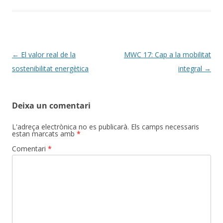
Navegació
←
El valor real de la
MWC 17: Cap a la mobilitat
per
sostenibilitat energètica
integral
→
les
entrades
Deixa un comentari
L'adreça electrònica no es publicarà.
Els camps necessaris
estan marcats amb
*
Comentari
*