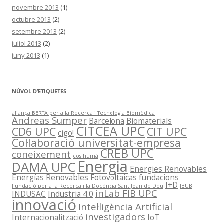
novembre 2013
(1)
octubre 2013
(2)
setembre 2013
(2)
juliol 2013
(2)
juny 2013
(1)
NÚVOL D’ETIQUETES
aliança BERTA per a la Recerca i Tecnologia Biomèdica
Andreas Sumper
Barcelona
Biomaterials
CITCEA UPC
CD6 UPC
CIT UPC
cigo!
Col·laboració universitat-empresa
CREB UPC
coneixement
cos humà
Energia
DAMA UPC
Energies Renovables
Energías Renovables
Fotovoltaicas
fundacions
I+D
Fundació per a la Recerca i la Docència Sant Joan de Déu
IBUB
inLab FIB UPC
INDUSAC
Industria 4.0
innovació
Intel·ligència Artificial
investigadors
Internacionalització
IoT