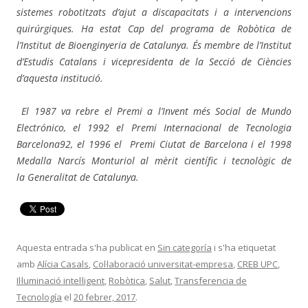
sistemes robotitzats d’ajut a discapacitats i a intervencions
quirúrgiques. Ha estat Cap del programa de Robòtica de
l’Institut de Bioenginyeria de Catalunya. És membre de l’Institut
d’Estudis Catalans i vicepresidenta de la Secció de Ciències
d’aquesta institució.
El 1987 va rebre el Premi a l’Invent més Social de Mundo
Electrónico, el 1992 el Premi Internacional de Tecnologia
Barcelona92, el 1996 el Premi Ciutat de Barcelona i el 1998
Medalla Narcís Monturiol al mèrit científic i tecnològic de
la Generalitat de Catalunya.
Aquesta entrada s'ha publicat en
Sin categoría
i s'ha etiquetat
amb
Alícia Casals
,
Col·laboració universitat-empresa
,
CREB UPC
,
Il·luminació intel·ligent
,
Robòtica
,
Salut
,
Transferencia de
Tecnología
el
20 febrer, 2017
.