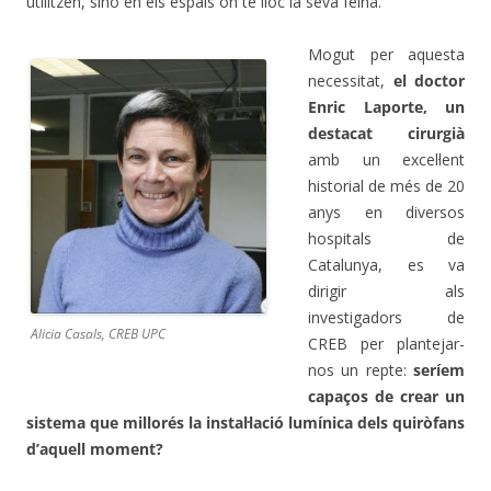
utilitzen, sinó en els espais on té lloc la seva feina.
Mogut per aquesta
necessitat,
el doctor
Enric Laporte, un
destacat cirurgià
amb un excel·lent
historial de més de 20
anys en diversos
hospitals de
Catalunya, es va
dirigir als
investigadors de
Alicia Casals, CREB UPC
CREB per plantejar-
nos un repte:
seríem
capaços de crear un
sistema que millorés la instal·lació lumínica dels quiròfans
d’aquell moment?