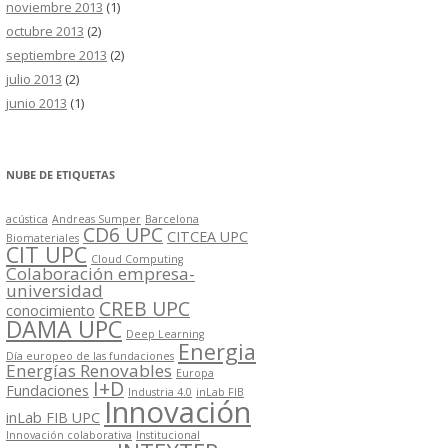
noviembre 2013
(1)
octubre 2013
(2)
septiembre 2013
(2)
julio 2013
(2)
junio 2013
(1)
NUBE DE ETIQUETAS
acústica
Andreas Sumper
Barcelona
CD6 UPC
CITCEA UPC
Biomateriales
CIT UPC
Cloud Computing
Colaboración empresa-
universidad
CREB UPC
conocimiento
DAMA UPC
Deep Learning
Energia
Día europeo de las fundaciones
Energías Renovables
Europa
I+D
Fundaciones
Industria 4.0
inLab FIB
Innovación
inLab FIB UPC
Innovación colaborativa
Institucional