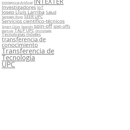
INTEXTER
Inteligencia Artificial
Investigadores
IoT
Josep Lluís Larriba
Salud
SEER UPC
Santiago Royo
Servicios científico-técnicos
spin-off
spin-offs
Smart Cities
Sparsity
TALP UPC
start-up
tecnología
Tecnologías móviles
transferencia de
conocimiento
Transferencia de
Tecnología
UPC