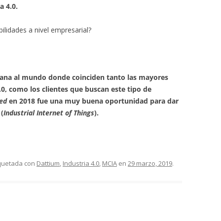
a 4.0.
bilidades a nivel empresarial?
tana al mundo donde coinciden tanto las mayores
.0, como los clientes que buscan este tipo de
ed
en 2018 fue una muy buena oportunidad para dar
(
Industrial Internet of Things
).
iquetada con
Dattium
,
Industria 4.0
,
MCIA
en
29 marzo, 2019
.