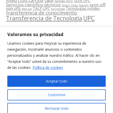
Josep Lluís Larriba
Salud
SEER UPC
Santiago Royo
Servicios científico-técnicos
spin-off
Smart Cities
Sparsity
spin-offs
TALP UPC
Tecnologías móviles
start-up
tecnología
transferencia de conocimiento
UPC
Transferencia de Tecnología
Valoramos su privacidad
Usamos cookies para mejorar su experiencia de
Contacta
navegación, mostrarle anuncios o contenidos
amb
personalizados y analizar nuestro tráfico. Al hacer clic en
www.cit.upc.edu
Segueix-nos
nosaltres
“Aceptar todo” usted da su consentimiento a nuestro uso
a:
Edifici
de las cookies.
Política de cookies
info.cit@upc.edu
Omega
(Planta 0)
+34 93 405 44
Aceptar todo
C/ Jordi
03
Girona 1-3
Customise
08034
Barcelona
Rechazar todo
(Espanya)