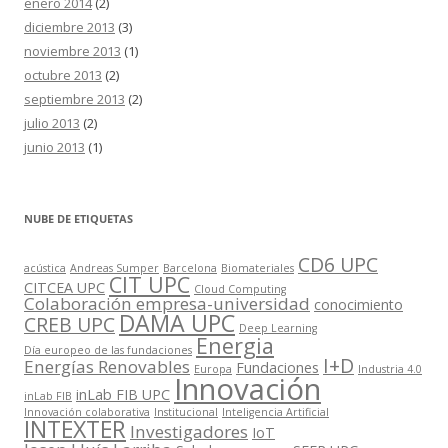
enero 2014
(2)
diciembre 2013
(3)
noviembre 2013
(1)
octubre 2013
(2)
septiembre 2013
(2)
julio 2013
(2)
junio 2013
(1)
NUBE DE ETIQUETAS
CD6 UPC
acústica
Andreas Sumper
Barcelona
Biomateriales
CIT UPC
CITCEA UPC
Cloud Computing
Colaboración empresa-universidad
conocimiento
DAMA UPC
CREB UPC
Deep Learning
Energia
Día europeo de las fundaciones
I+D
Energías Renovables
Fundaciones
Europa
Industria 4.0
Innovación
inLab FIB UPC
inLab FIB
Innovación colaborativa
Institucional
Inteligencia Artificial
INTEXTER
Investigadores
IoT