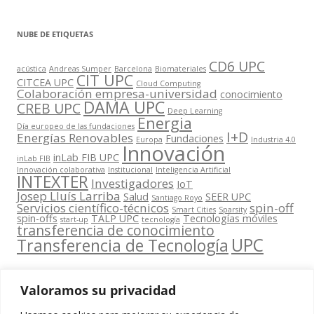
NUBE DE ETIQUETAS
CD6 UPC
acústica
Andreas Sumper
Barcelona
Biomateriales
CIT UPC
CITCEA UPC
Cloud Computing
Colaboración empresa-universidad
conocimiento
DAMA UPC
CREB UPC
Deep Learning
Energia
Día europeo de las fundaciones
I+D
Energías Renovables
Fundaciones
Europa
Industria 4.0
Innovación
inLab FIB UPC
inLab FIB
Innovación colaborativa
Institucional
Inteligencia Artificial
INTEXTER
Investigadores
IoT
Josep Lluís Larriba
Salud
SEER UPC
Santiago Royo
Servicios científico-técnicos
spin-off
Smart Cities
Sparsity
spin-offs
TALP UPC
Tecnologías móviles
start-up
tecnología
transferencia de conocimiento
UPC
Transferencia de Tecnología
Valoramos su privacidad