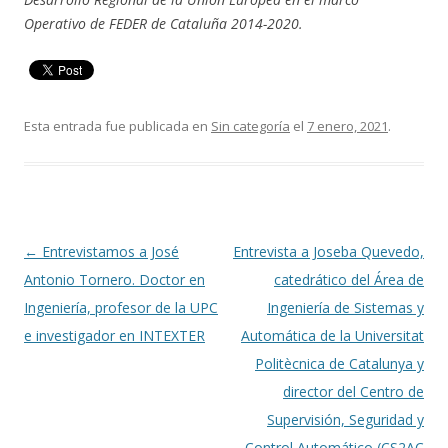
Operativo de FEDER de Cataluña 2014-2020.
Esta entrada fue publicada en
Sin categoría
el
7 enero, 2021
.
Navegación
←
Entrevistamos a José
Entrevista a Joseba Quevedo,
de
Antonio Tornero. Doctor en
catedrático del Área de
entradas
Ingeniería, profesor de la UPC
Ingeniería de Sistemas y
e investigador en INTEXTER
Automática de la Universitat
Politècnica de Catalunya y
director del Centro de
Supervisión, Seguridad y
Control Automático (CS2AC