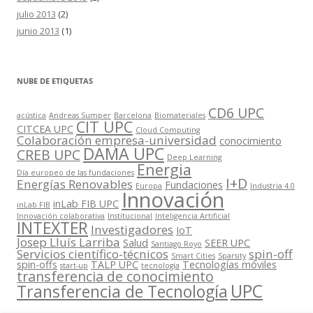
julio 2013
(2)
junio 2013
(1)
NUBE DE ETIQUETAS
CD6 UPC
acústica
Andreas Sumper
Barcelona
Biomateriales
CIT UPC
CITCEA UPC
Cloud Computing
Colaboración empresa-universidad
conocimiento
DAMA UPC
CREB UPC
Deep Learning
Energia
Día europeo de las fundaciones
I+D
Energías Renovables
Fundaciones
Europa
Industria 4.0
Innovación
inLab FIB UPC
inLab FIB
Innovación colaborativa
Institucional
Inteligencia Artificial
INTEXTER
Investigadores
IoT
Josep Lluís Larriba
Salud
SEER UPC
Santiago Royo
Servicios científico-técnicos
spin-off
Smart Cities
Sparsity
spin-offs
TALP UPC
Tecnologías móviles
start-up
tecnología
transferencia de conocimiento
UPC
Transferencia de Tecnología