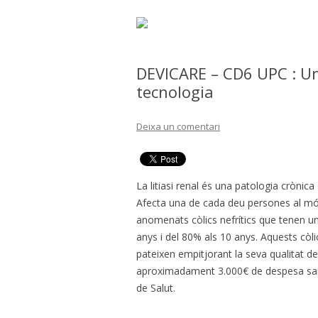
DEVICARE – CD6 UPC : Un
tecnologia
Deixa un comentari
La litiasi renal és una patologia cròn
Afecta una de cada deu persones al món
anomenats còlics nefrítics que tenen un
anys i del 80% als 10 anys. Aquests còl
pateixen empitjorant la seva qualitat d
aproximadament 3.000€ de despesa sanit
de Salut.