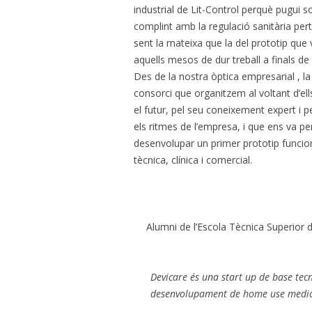
industrial de Lit-Control perquè pugui so
complint amb la regulació sanitària pert
sent la mateixa que la del prototip que
aquells mesos de dur treball a finals de
Des de la nostra òptica empresarial , l
consorci que organitzem al voltant d’el
el futur, pel seu coneixement expert i pe
els ritmes de l’empresa, i que ens va p
desenvolupar un primer prototip funcion
tècnica, clínica i comercial.
Alumni de l’Escola Tècnica Superior d
Devicare és una start up de base tec
desenvolupament de home use medical 