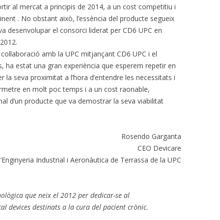
rtir al mercat a principis de 2014, a un cost competitiu i
inent . No obstant això, l’essència del producte segueix
 va desenvolupar el consorci liderat per CD6 UPC en
 2012.
a col·laboració amb la UPC mitjançant CD6 UPC i el
ls, ha estat una gran experiència que esperem repetir en
r la seva proximitat a l’hora d’entendre les necessitats i
ermetre en molt poc temps i a un cost raonable,
al d’un producte que va demostrar la seva viabilitat
Rosendo Garganta
CEO Devicare
’Enginyeria Industrial i Aeronàutica de Terrassa de la UPC
nològica que neix el 2012 per dedicar-se al
devices destinats a la cura del pacient crònic.