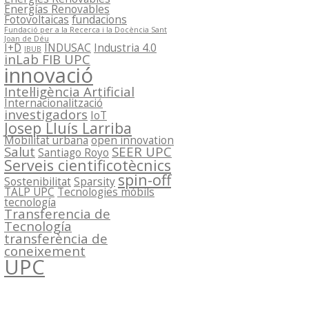
Energías Renovables
Fotovoltaicas
fundacions
Fundació per a la Recerca i la Docència Sant
Joan de Déu
I+D
INDUSAC
Industria 4.0
IBUB
inLab FIB UPC
innovació
Intel·ligència Artificial
Internacionalització
investigadors
IoT
Josep Lluís Larriba
Mobilitat urbana
open innovation
Salut
SEER UPC
Santiago Royo
Serveis cientificotècnics
spin-off
Sostenibilitat
Sparsity
TALP UPC
Tecnologies mòbils
tecnología
Transferencia de
Tecnología
transferència de
coneixement
UPC