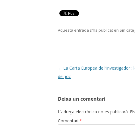
Aquesta entrada s'ha publicat en
Sin cate
Navegació
←
La Carta Europea de l’Investigador : l
per
del joc
les
entrades
Deixa un comentari
L'adreça electrònica no es publicarà.
El
Comentari
*