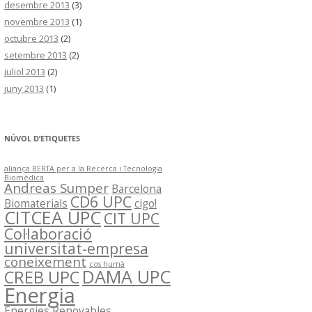
desembre 2013
(3)
novembre 2013
(1)
octubre 2013
(2)
setembre 2013
(2)
juliol 2013
(2)
juny 2013
(1)
NÚVOL D’ETIQUETES
aliança BERTA per a la Recerca i Tecnologia
Biomèdica
Andreas Sumper
Barcelona
CD6 UPC
Biomaterials
cigo!
CITCEA UPC
CIT UPC
Col·laboració
universitat-empresa
coneixement
cos humà
DAMA UPC
CREB UPC
Energia
Energies Renovables