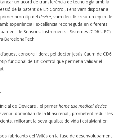
tancar un acord de transferència de tecnologia amb la
 cessió de la patent de Lit-Control, i ens vam disposar a
primer prototip del
device
, vam decidir crear un equip de
amb experiència i excel·lència reconeguda en diferents
lupament de Sensors, Instruments i Sistemes (CD6 UPC)
nya·BarcelonaTech.
d’aquest consorci liderat pel doctor Jesús Caum de CD6
tip funcional de Lit-Control que permetia validar el
at.
C
inicial de Devicare , el primer
home use medical device
tiu domiciliari de la litiasi renal , prometent reduir les
cients, millorant la seva qualitat de vida i estalviant en
sos fabricants del Vallès en la fase de desenvolupament