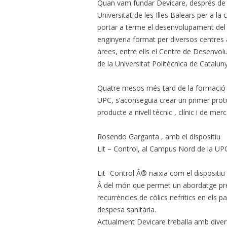
Quan vam fundar Devicare, després de 
Universitat de les Illes Balears per a la
portar a terme el desenvolupament del 
enginyeria format per diversos centres 
àrees, entre ells el Centre de Desenvo
de la Universitat Politècnica de Catalu
Quatre mesos més tard de la formació 
UPC, s’aconseguia crear un primer proto
producte a nivell tècnic , clínic i de merc
Rosendo Garganta , amb el dispositiu
Lit – Control, al Campus Nord de la UP
Lit -Control Â® naixia com el dispositiu 
Â del món que permet un abordatge preven
recurrències de còlics nefrítics en els pa
despesa sanitària.
Actualment Devicare treballa amb diver