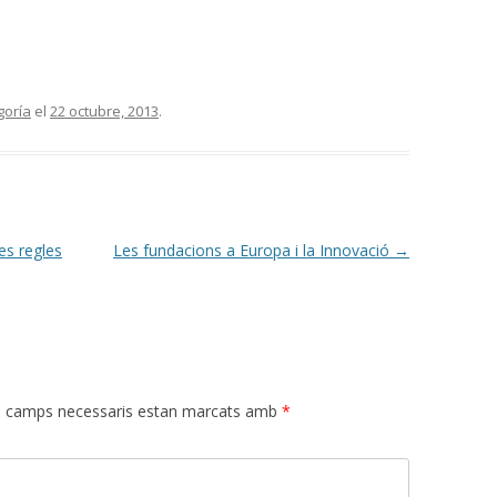
goría
el
22 octubre, 2013
.
es regles
Les fundacions a Europa i la Innovació
→
s camps necessaris estan marcats amb
*