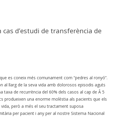
 cas d’estudi de transferència de
ica que es coneix més comunament com “pedres al ronyó”.
 al llarg de la seva vida amb dolorosos episodis aguts
a taxa de recurrència del 60% dels casos al cap de Â 5
ics produeixen una enorme molèstia als pacients que els
e vida, però a més el seu tractament suposa
ària per pacient i any per al nostre Sistema Nacional