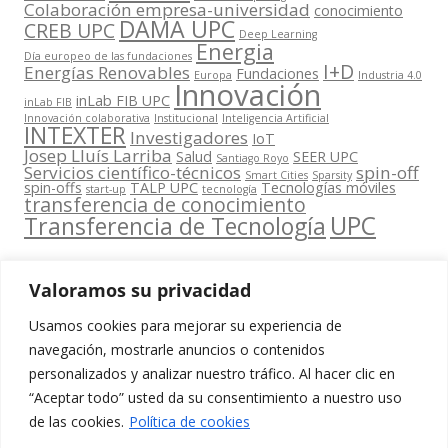
Colaboración empresa-universidad
conocimiento
DAMA UPC
CREB UPC
Deep Learning
Energia
Día europeo de las fundaciones
I+D
Energías Renovables
Fundaciones
Europa
Industria 4.0
Innovación
inLab FIB UPC
inLab FIB
Innovación colaborativa
Institucional
Inteligencia Artificial
INTEXTER
Investigadores
IoT
Josep Lluís Larriba
Salud
SEER UPC
Santiago Royo
Servicios científico-técnicos
spin-off
Smart Cities
Sparsity
spin-offs
TALP UPC
Tecnologías móviles
start-up
tecnología
transferencia de conocimiento
UPC
Transferencia de Tecnología
Valoramos su privacidad
Usamos cookies para mejorar su experiencia de
Contacta
navegación, mostrarle anuncios o contenidos
amb
personalizados y analizar nuestro tráfico. Al hacer clic en
www.cit.upc.edu
Segueix-nos
nosaltres
“Aceptar todo” usted da su consentimiento a nuestro uso
a:
Edifici
de las cookies.
Política de cookies
info.cit@upc.edu
Omega