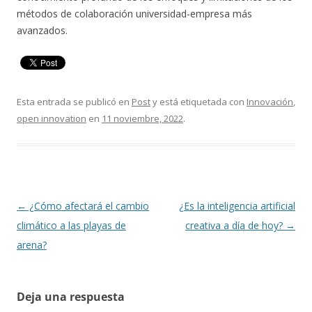
métodos de colaboración universidad-empresa más
avanzados.
Esta entrada se publicó en
Post
y está etiquetada con
Innovación
,
open innovation
en
11 noviembre, 2022
.
Navegación
←
¿Cómo afectará el cambio
¿Es la inteligencia artificial
de
climático a las playas de
creativa a día de hoy?
→
entradas
arena?
Deja una respuesta