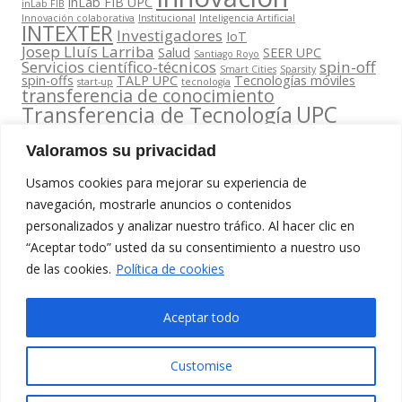
inLab FIB UPC
inLab FIB
Innovación colaborativa
Institucional
Inteligencia Artificial
INTEXTER
Investigadores
IoT
Josep Lluís Larriba
Salud
SEER UPC
Santiago Royo
Servicios científico-técnicos
spin-off
Smart Cities
Sparsity
spin-offs
TALP UPC
Tecnologías móviles
start-up
tecnología
transferencia de conocimiento
UPC
Transferencia de Tecnología
Valoramos su privacidad
Usamos cookies para mejorar su experiencia de
navegación, mostrarle anuncios o contenidos
personalizados y analizar nuestro tráfico. Al hacer clic en
Contacta
“Aceptar todo” usted da su consentimiento a nuestro uso
amb
Segueix-nos
www.cit.upc.edu
de las cookies.
nosaltres
Política de cookies
a:
Edifici Omega
info.cit@upc.edu
(Planta 0)
Aceptar todo
C/ Jordi
+34 93 405 44
Girona 1-3
03
Customise
08034
Barcelona