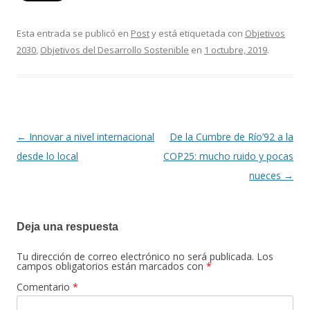
Esta entrada se publicó en
Post
y está etiquetada con
Objetivos
2030
,
Objetivos del Desarrollo Sostenible
en
1 octubre, 2019
.
←
Innovar a nivel internacional
De la Cumbre de Río’92 a la
Navegación
desde lo local
COP25: mucho ruido y pocas
de
nueces
→
entradas
Deja una respuesta
Tu dirección de correo electrónico no será publicada.
Los
campos obligatorios están marcados con
*
Comentario
*