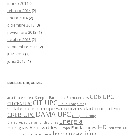
marzo 2014
(2)
febrero 2014
(2)
enero 2014
(2)
diciembre 2013
(3)
noviembre 2013
(1)
octubre 2013
(2)
septiembre 2013
(2)
julio 2013
(2)
junio 2013
(1)
NUBE DE ETIQUETAS
CD6 UPC
acústica
Andreas Sumper
Barcelona
Biomateriales
CIT UPC
CITCEA UPC
Cloud Computing
Colaboración empresa-universidad
conocimiento
DAMA UPC
CREB UPC
Deep Learning
Energia
Día europeo de las fundaciones
I+D
Energías Renovables
Fundaciones
Europa
Industria 4.0
Innovación