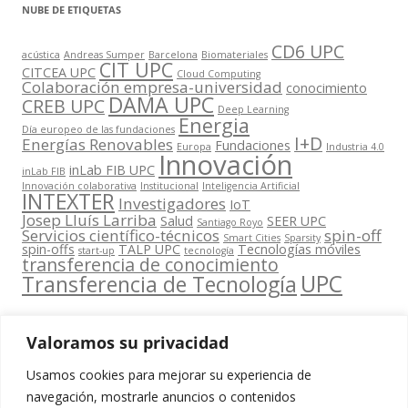
NUBE DE ETIQUETAS
CD6 UPC
acústica
Andreas Sumper
Barcelona
Biomateriales
CIT UPC
CITCEA UPC
Cloud Computing
Colaboración empresa-universidad
conocimiento
DAMA UPC
CREB UPC
Deep Learning
Energia
Día europeo de las fundaciones
I+D
Energías Renovables
Fundaciones
Europa
Industria 4.0
Innovación
inLab FIB UPC
inLab FIB
Innovación colaborativa
Institucional
Inteligencia Artificial
INTEXTER
Investigadores
IoT
Josep Lluís Larriba
Salud
SEER UPC
Santiago Royo
Servicios científico-técnicos
spin-off
Smart Cities
Sparsity
spin-offs
TALP UPC
Tecnologías móviles
start-up
tecnología
transferencia de conocimiento
UPC
Transferencia de Tecnología
Valoramos su privacidad
Usamos cookies para mejorar su experiencia de
Contacta
navegación, mostrarle anuncios o contenidos