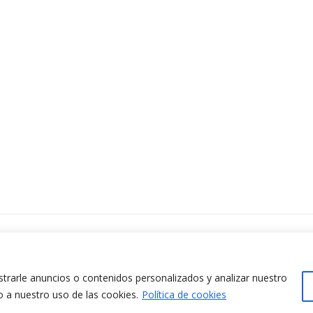
ontacta amb nosaltres
www.cit.upc.edu
difici Omega (Planta 0)
info.cit@upc.edu
/ Jordi Girona 1-3
rarle anuncios o contenidos personalizados y analizar nuestro
+34 93 405 44 03
8034 Barcelona (Espanya)
o a nuestro uso de las cookies.
Política de cookies