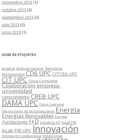
noviembre 2013
(1)
octubre 2013
(2)
septiembre 2013
(2)
julio 2013
(2)
junio 2013
(1)
NUBE DE ETIQUETAS
acústica
Andreas Sumper
Barcelona
CD6 UPC
CITCEA UPC
Biomateriales
CIT UPC
Cloud Computing
Colaboración empresa-
universidad
CREB UPC
conocimiento
DAMA UPC
Deep Learning
Energia
Día europeo de las fundaciones
Energías Renovables
Europa
I+D
Fundaciones
Industria 4.0
inLab FIB
Innovación
inLab FIB UPC
Innovación colaborativa
Institucional