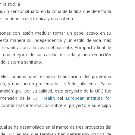
la rodilla
l, un sensor situado en la zona de la tibia que detecta la
 contiene la electrónica y una batería.
rsonas con lesión medular tomar un papel activo en su
esta manera su independencia y un estilo de vida más
rehabilitación a la casa del paciente. El impacto final de
erá una mejora de su calidad de vida y una reducción
 del sistema sanitario.
leccionados que recibirán financiación del programa
ia, y que fueron presentados el 5 de julio en el Palau
mbién que, por su calidad, este proyecto de la UPC fue
a mención de la
EIT Health
del
European Institute for
ncontrar más información sobre el proyecto y su equipo
ctual se ha desarrollado en el marco de tres proyectos del
 de I+D en los que también han participado grupos de