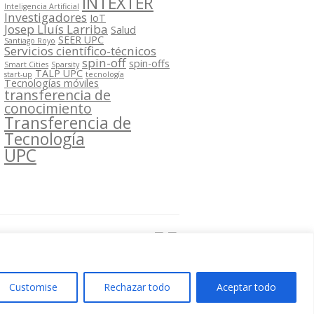
INTEXTER
Inteligencia Artificial
Investigadores
IoT
Josep Lluís Larriba
Salud
SEER UPC
Santiago Royo
Servicios científico-técnicos
spin-off
spin-offs
Smart Cities
Sparsity
TALP UPC
start-up
tecnología
Tecnologías móviles
transferencia de
conocimiento
Transferencia de
Tecnología
UPC
Segueix-nos a:
Customise
Rechazar todo
Aceptar todo