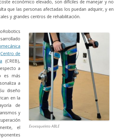
coste económico elevado, son difíciles de manejar y no
ulta que las personas afectadas los puedan adquirir, y en
ales y grandes centros de rehabilitación.
oRobotics
sarrollado
iomecánica
l
Centro de
a
(CREB),
respecto a
ivo es más
rsonaliza a
 Su diseño
ican en la
yoría de
canismos y
ecuperación
Exoesqueleto ABLE
mente, el
omponentes