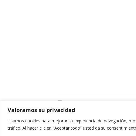
C
Valoramos su privacidad
E
C
Usamos cookies para mejorar su experiencia de navegación, most
0
tráfico. Al hacer clic en “Aceptar todo” usted da su consentimient